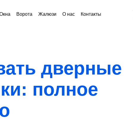
Окна
Ворота
Жалюзи
О нас
Контакты
вать дверные
мки: полное
о