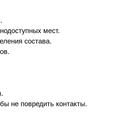
.
днодоступных мест.
еления состава.
ов.
.
бы не повредить контакты.