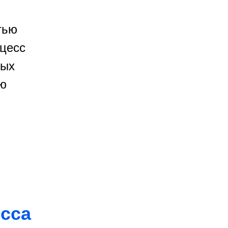
тью
оцесс
ных
ю
сса