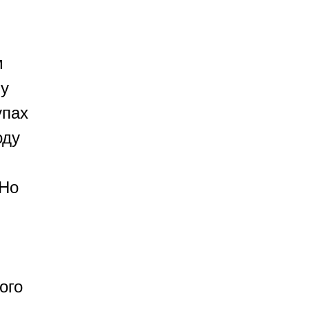
м
му
упах
оду
 Но
ого