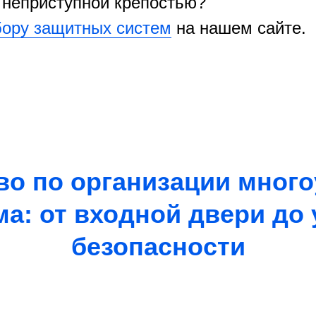
м неприступной крепостью?
бору защитных систем
на нашем сайте.
во по организации мног
ма: от входной двери до
безопасности