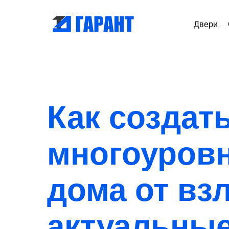
Двери
Как создат
многоуров
дома от вз
актуальны