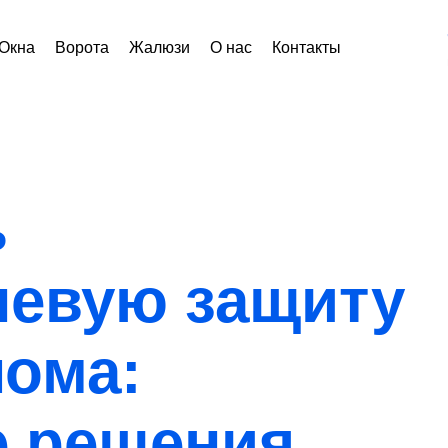
Окна
Ворота
Жалюзи
О нас
Контакты
ь
невую защиту
лома:
е решения