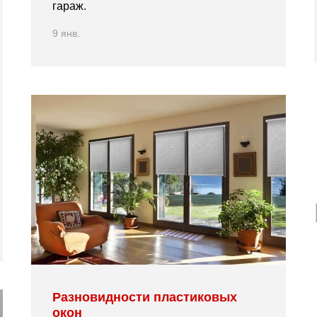
гараж.
9 янв.
Разновидности пластиковых
окон