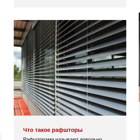
Что такое рафшторы
Рафшторами называют довольно